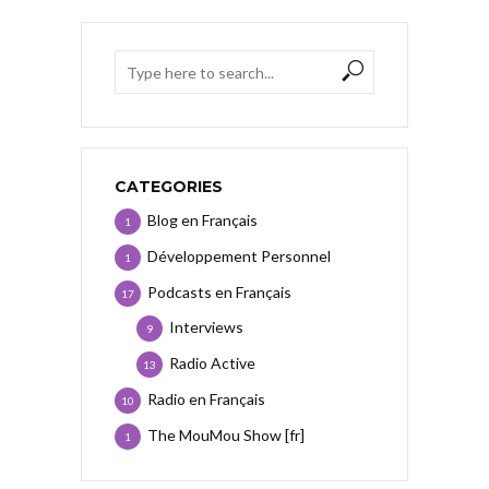
CATEGORIES
Blog en Français
1
Développement Personnel
1
Podcasts en Français
17
Interviews
9
Radio Active
13
Radio en Français
10
The MouMou Show [fr]
1