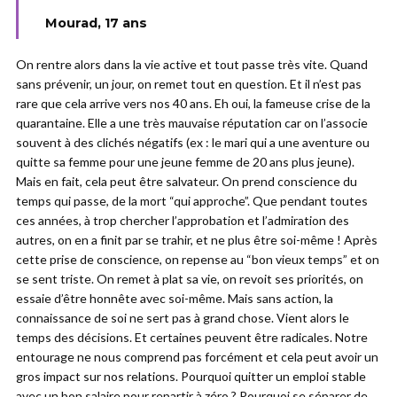
Mourad, 17 ans
On rentre alors dans la vie active et tout passe très vite. Quand
sans prévenir, un jour, on remet tout en question. Et il n’est pas
rare que cela arrive vers nos 40 ans. Eh oui, la fameuse crise de la
quarantaine. Elle a une très mauvaise réputation car on l’associe
souvent à des clichés négatifs (ex : le mari qui a une aventure ou
quitte sa femme pour une jeune femme de 20 ans plus jeune).
Mais en fait, cela peut être salvateur. On prend conscience du
temps qui passe, de la mort “qui approche”. Que pendant toutes
ces années, à trop chercher l’approbation et l’admiration des
autres, on en a finit par se trahir, et ne plus être soi-même ! Après
cette prise de conscience, on repense au “bon vieux temps” et on
se sent triste. On remet à plat sa vie, on revoit ses priorités, on
essaie d’être honnête avec soi-même. Mais sans action, la
connaissance de soi ne sert pas à grand chose. Vient alors le
temps des décisions. Et certaines peuvent être radicales. Notre
entourage ne nous comprend pas forcément et cela peut avoir un
gros impact sur nos relations. Pourquoi quitter un emploi stable
avec un bon salaire pour repartir à zéro ? Pourquoi se séparer de