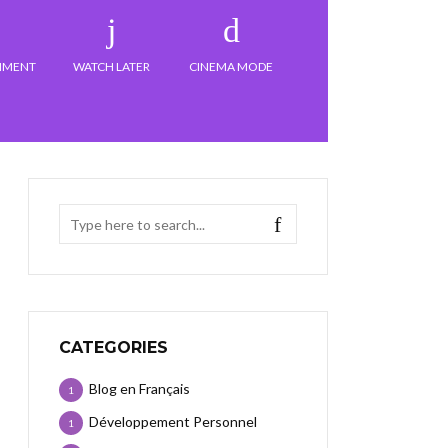
MMENT
WATCH LATER
CINEMA MODE
CATEGORIES
Blog en Français
1
Développement Personnel
1