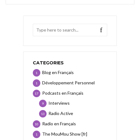
CATEGORIES
Blog en Français
1
Développement Personnel
1
Podcasts en Français
17
Interviews
9
Radio Active
13
Radio en Français
10
The MouMou Show [fr]
1