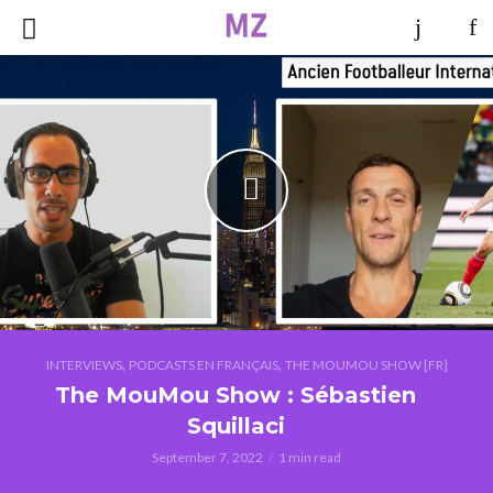
,
,
INTERVIEWS
PODCASTS EN FRANÇAIS
THE MOUMOU SHOW [FR]
The MouMou Show : Sébastien
Squillaci
September 7, 2022
1 min read